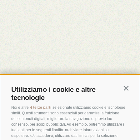
Rifugio Sasso Piatto
Utilizziamo i cookie e altre
Continu
tecnologie
Famiglia Kasseroler
Noi e altre
4 terze parti
selezionate utilizziamo cookie e tecnologie
simili. Questi strumenti sono essenziali per garantire la fruizione
San Vigilio 18
dei contenuti digitali, migliorare la navigazione e, previo tuo
consenso, per scopi pubblicitari. Ad esempio, potremmo utilizzare i
I-39040 Siusi allo Sciliar
tuoi dati per le seguenti finalità: archiviare informazioni su
info@plattkofel.com
dispositivo e/o accedervi, utilizzare dati limitati per la selezione