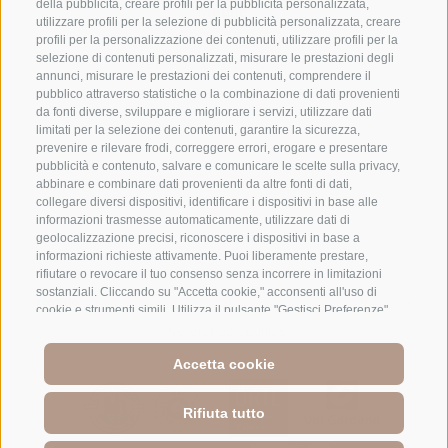
della pubblicità, creare profili per la pubblicità personalizzata,
Mobile:
utilizzare profili per la selezione di pubblicità personalizzata, creare
+39 334 9569626
profili per la personalizzazione dei contenuti, utilizzare profili per la
Tel:
+39 0462 601 721
selezione di contenuti personalizzati, misurare le prestazioni degli
annunci, misurare le prestazioni dei contenuti, comprendere il
chiama alle ore 9 -11 e alle ore 19 - 21
pubblico attraverso statistiche o la combinazione di dati provenienti
da fonti diverse, sviluppare e migliorare i servizi, utilizzare dati
limitati per la selezione dei contenuti, garantire la sicurezza,
prevenire e rilevare frodi, correggere errori, erogare e presentare
pubblicità e contenuto, salvare e comunicare le scelte sulla privacy,
abbinare e combinare dati provenienti da altre fonti di dati,
collegare diversi dispositivi, identificare i dispositivi in base alle
informazioni trasmesse automaticamente, utilizzare dati di
geolocalizzazione precisi, riconoscere i dispositivi in base a
informazioni richieste attivamente. Puoi liberamente prestare,
rifiutare o revocare il tuo consenso senza incorrere in limitazioni
sostanziali. Cliccando su "Accetta cookie," acconsenti all'uso di
Mappa del sito
Credits
Cookie Policy
Privacy
•
•
•
cookie e strumenti simili. Utilizza il pulsante "Gestisci Preferenze"
Preferenze Cookies
per personalizzare le tue scelte o "Rifiuta tutto" per proseguire
senza cookie non strettamente necessari. Puoi modificare le tue
Accetta cookie
preferenze in qualsiasi momento cliccando sul link "Preferenze
Cookie" in fondo alla pagina o sull'icona dello scudo in basso a
sinistra. Le tue preferenze si applicheranno al solo dispositivo in
Rifiuta tutto
uso.
>