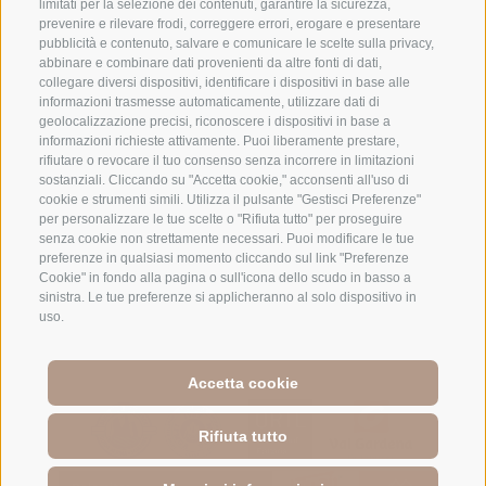
Mobile:
limitati per la selezione dei contenuti, garantire la sicurezza,
+39 334 9569626
prevenire e rilevare frodi, correggere errori, erogare e presentare
pubblicità e contenuto, salvare e comunicare le scelte sulla privacy,
Tel:
+39 0462 601 721
abbinare e combinare dati provenienti da altre fonti di dati,
chiama alle ore 9 -11 e alle ore 19 - 21
collegare diversi dispositivi, identificare i dispositivi in base alle
informazioni trasmesse automaticamente, utilizzare dati di
geolocalizzazione precisi, riconoscere i dispositivi in base a
informazioni richieste attivamente. Puoi liberamente prestare,
rifiutare o revocare il tuo consenso senza incorrere in limitazioni
sostanziali. Cliccando su "Accetta cookie," acconsenti all'uso di
cookie e strumenti simili. Utilizza il pulsante "Gestisci Preferenze"
per personalizzare le tue scelte o "Rifiuta tutto" per proseguire
senza cookie non strettamente necessari. Puoi modificare le tue
preferenze in qualsiasi momento cliccando sul link "Preferenze
Cookie" in fondo alla pagina o sull'icona dello scudo in basso a
sinistra. Le tue preferenze si applicheranno al solo dispositivo in
Mappa del sito
Credits
Cookie Policy
Privacy
uso.
•
•
•
Preferenze Cookies
Accetta cookie
Rifiuta tutto
>