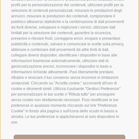
San Vigilio 18
profili per la personalizzazione dei contenuti, utilizzare profili per la
selezione di contenuti personalizzati, misurare le prestazioni degli
I-39040 Siusi allo Sciliar
annunci, misurare le prestazioni dei contenuti, comprendere il
info@plattkofel.com
pubblico attraverso statistiche o la combinazione di dati provenienti
da fonti diverse, sviluppare e migliorare i servizi, utilizzare dati
Mobile:
limitati per la selezione dei contenuti, garantire la sicurezza,
+39 334 9569626
prevenire e rilevare frodi, correggere errori, erogare e presentare
pubblicità e contenuto, salvare e comunicare le scelte sulla privacy,
Tel:
+39 0462 601 721
abbinare e combinare dati provenienti da altre fonti di dati,
chiama alle ore 9 -11 e alle ore 19 - 21
collegare diversi dispositivi, identificare i dispositivi in base alle
informazioni trasmesse automaticamente, utilizzare dati di
geolocalizzazione precisi, riconoscere i dispositivi in base a
informazioni richieste attivamente. Puoi liberamente prestare,
rifiutare o revocare il tuo consenso senza incorrere in limitazioni
sostanziali. Cliccando su "Accetta cookie," acconsenti all'uso di
cookie e strumenti simili. Utilizza il pulsante "Gestisci Preferenze"
per personalizzare le tue scelte o "Rifiuta tutto" per proseguire
senza cookie non strettamente necessari. Puoi modificare le tue
preferenze in qualsiasi momento cliccando sul link "Preferenze
Cookie" in fondo alla pagina o sull'icona dello scudo in basso a
sinistra. Le tue preferenze si applicheranno al solo dispositivo in
Mappa del sito
Credits
Cookie Policy
Privacy
uso.
•
•
•
Preferenze Cookies